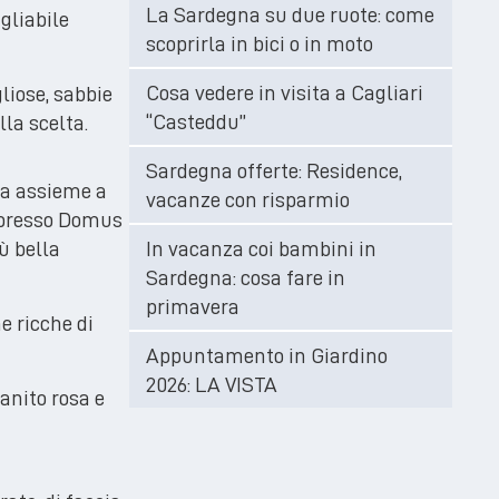
La Sardegna su due ruote: come
igliabile
scoprirla in bici o in moto
Cosa vedere in visita a Cagliari
liose, sabbie
“Casteddu”
la scelta.
Sardegna offerte: Residence,
ta assieme a
vacanze con risparmio
presso Domus
ù bella
In vacanza coi bambini in
Sardegna: cosa fare in
primavera
e ricche di
Appuntamento in Giardino
2026: LA VISTA
ranito rosa e