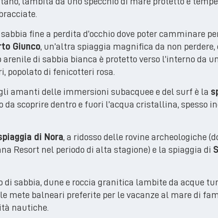
tano, lambita da uno specchio di mare protetto e temper
bracciate.
 sabbia fine a perdita d’occhio dove poter camminare pe
rto Giunco
, un’altra spiaggia magnifica da non perdere, 
o arenile di sabbia bianca è protetto verso l’interno da u
, popolato di fenicotteri rosa.
 gli amanti delle immersioni subacquee e del surf è la
s
 da scoprire dentro e fuori l’acqua cristallina, spesso i
spiaggia di Nora
, a ridosso delle rovine archeologiche (d
ana Resort nel periodo di alta stagione) e la spiaggia di
o di sabbia, dune e roccia granitica lambite da acque tur
e mete balneari preferite per le vacanze al mare di fam
ità nautiche.