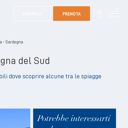
CHIAMACI
PRENOTA
MENU
CHIUDI
la - Sardegna
degna del Sud
ili dove scoprire alcune tra le spiagge
Potrebbe interessarti