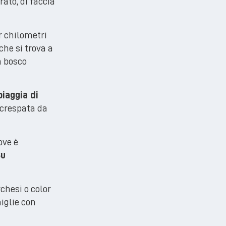
ato, di faccia
r chilometri
che si trova a
n bosco
piaggia di
ncrespata da
ove è
Su
chesi o color
iglie con