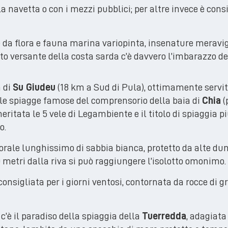
la navetta o con i mezzi pubblici; per altre invece è cons
e da flora e fauna marina variopinta, insenature meravig
to versante della costa sarda c’è davvero l’imbarazzo del
 di
Su Giudeu
(18 km a Sud di Pula), ottimamente servi
 le spiagge famose del comprensorio della baia di
Chia
(
ritata le 5 vele di Legambiente e il titolo di spiaggia pi
o.
torale lunghissimo di sabbia bianca, protetto da alte dun
metri dalla riva si può raggiungere l’isolotto omonimo.
consigliata per i giorni ventosi, contornata da rocce di g
’è il paradiso della spiaggia della
Tuerredda
, adagiata