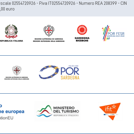
e fiscale 02554720926 - P.iva IT02554720926 - Numero REA 208399 - CIN
,00 euro
+39 070 924411
info@lantanaresort.it