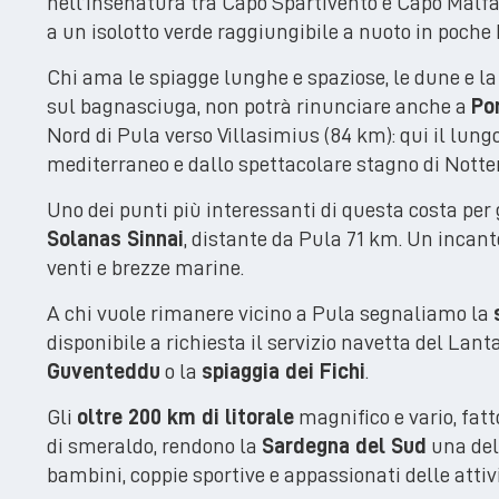
nell’insenatura tra Capo Spartivento e Capo Malfa
a un isolotto verde raggiungibile a nuoto in poche 
Chi ama le spiagge lunghe e spaziose, le dune e la
sul bagnasciuga, non potrà rinunciare anche a
Po
Nord di Pula verso Villasimius (84 km): qui il lung
mediterraneo e dallo spettacolare stagno di Notteri
Uno dei punti più interessanti di questa costa per
Solanas Sinnai
, distante da Pula 71 km. Un incanto
venti e brezze marine.
A chi vuole rimanere vicino a Pula segnaliamo la
disponibile a richiesta il servizio navetta del Lant
Guventeddu
o la
spiaggia dei Fichi
.
Gli
oltre 200 km di litorale
magnifico e vario, fatt
di smeraldo, rendono la
Sardegna del Sud
una dell
bambini, coppie sportive e appassionati delle attiv