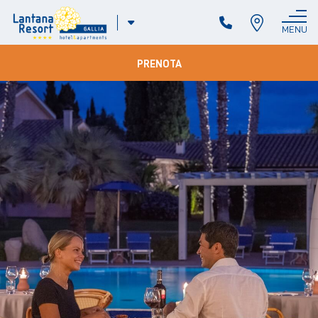
ITA
MENU
CHIUDI
ENG
DEU
PRENOTA
FRA